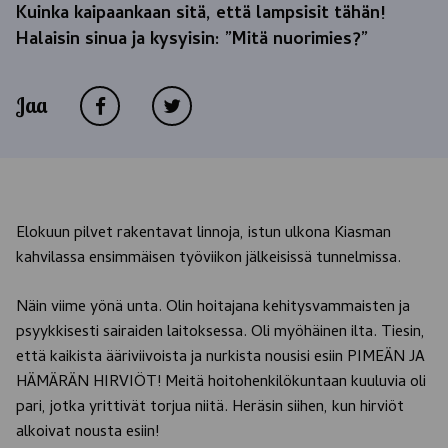
Kuinka kaipaankaan sitä, että lampsisit tähän!
Halaisin sinua ja kysyisin: ”Mitä nuorimies?”
Jaa
Elokuun pilvet rakentavat linnoja, istun ulkona Kiasman
kahvilassa ensimmäisen työviikon jälkeisissä tunnelmissa.
Näin viime yönä unta. Olin hoitajana kehitysvammaisten ja
psyykkisesti sairaiden laitoksessa. Oli myöhäinen ilta. Tiesin,
että kaikista ääriviivoista ja nurkista nousisi esiin PIMEÄN JA
HÄMÄRÄN HIRVIÖT! Meitä hoitohenkilökuntaan kuuluvia oli
pari, jotka yrittivät torjua niitä. Heräsin siihen, kun hirviöt
alkoivat nousta esiin!