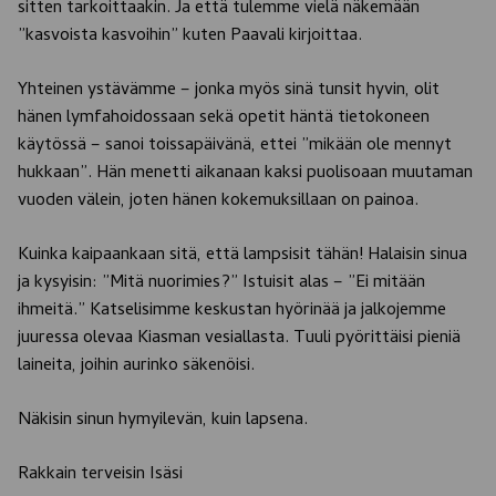
sitten tarkoittaakin. Ja että tulemme vielä näkemään
”kasvoista kasvoihin” kuten Paavali kirjoittaa.
Yhteinen ystävämme – jonka myös sinä tunsit hyvin, olit
hänen lymfahoidossaan sekä opetit häntä tietokoneen
käytössä – sanoi toissapäivänä, ettei ”mikään ole mennyt
hukkaan”. Hän menetti aikanaan kaksi puolisoaan muutaman
vuoden välein, joten hänen kokemuksillaan on painoa.
Kuinka kaipaankaan sitä, että lampsisit tähän! Halaisin sinua
ja kysyisin: ”Mitä nuorimies?” Istuisit alas – ”Ei mitään
ihmeitä.” Katselisimme keskustan hyörinää ja jalkojemme
juuressa olevaa Kiasman vesiallasta. Tuuli pyörittäisi pieniä
laineita, joihin aurinko säkenöisi.
Näkisin sinun hymyilevän, kuin lapsena.
Rakkain terveisin Isäsi