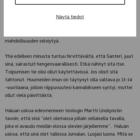
huumeita. Ilman kannabista et koskaan.
Näytä tiedot
Äitisi ja minä olemme vanhentuneet. Tunnemme itsemme
yksinäisiksi ja tyhjiksi, kun olet poissa. Arkipäivän askareet
tuntuvat turhilta, vaikka juuri ne antavat meille aikaa ja
mahdollisuuden selviytyä.
Yhä edelleen minusta tuntuu hirvittävältä, että Santeri, juuri
sinä, sairastuit hengenvaarallisesti. Etkä nähnyt sitä itse.
Toipumisen tie olisi ollut käytettävissä. Jos olisit sitä
tahtonut. Huumeiden imun on täytynyt olla valtava jo 13-14
-vuotiaana, jolloin riippuvuutesi kannabikseen syntyi, muttei
ollut vielä päivittäistä.
Haluan uskoa edesmenneen teologin Martti Lindqvistin
tavoin, että sinä ”olet olemassa jollain sellaisella tavalla,
joka ei avaudu meidän elossa olevien järjellemme”. Haluan
uskoa, että sinä olet tallessa Jumalan, Luojasi luona. Mitä se