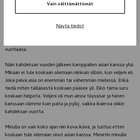
tehnyt yöllä tai koska hän saapuisi kännireissultaan kotiin.
Vain välttämättömät
Minä ja äiti pelättiin joka päivä tulla kotiin, jossei hän ollut
vastannut puhelimeen. Veljeni yritti kaksi kertaa itsemurhaa
Näytä tiedot
lääkkeillä. Lääkärissä sanottiin, että jos kolmas kerta tulee,
hän joutuu pakkohoitoon. Veljeni piti huolen, ettei tullut
kolmatta kertaa. Ja alkoholi vei lopulta hänen hengen 22-
vuotiaana.
Näin kahdeksan vuoden jälkeen kamppailen asian kanssa yhä.
Mikään ei tule koskaan olemaan niinkuin silloin, kun veljeni eli.
Joka päivä asia on enemmän tai vähemmän mielessä. Enkä
tiedä miten tälläisestä koskaan pääsee yli. Eikö tämä suru
koskaan helpota. Veljeni oli mun ainoa täyssisar ja hänen
kanssaan olimme kuin paita ja pylly, vaikka ikäeroa olikin
kahdeksan vuotta.
Minulla on vain koko ajan niin kova ikävä, ja tuntuu etten
koskaan tule olemaan sinut asian kanssa. Menetin minulle