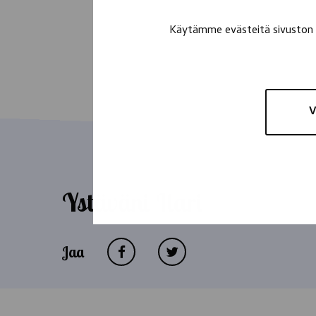
Käytämme evästeitä sivuston t
V
Ystäväni Ilari
Jaa