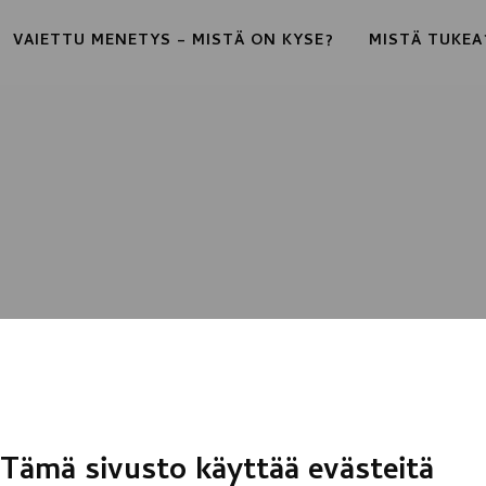
VAIETTU MENETYS – MISTÄ ON KYSE?
MISTÄ TUKEA
Tämä sivusto käyttää evästeitä