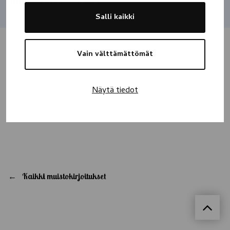
Jaa
Salli kaikki
Vain välttämättömät
Jos ikäväsi minua kohtaan oli lähellekään samanlaista tuskaa,
kuin se mitä tunnen nyt kun lähdit koko maailmasta niin
Näytä tiedot
ymmärrän miksi et jaksanut enään. Olisitpa jaksanut vielä
edes poikasi takia. Rakastamme sinua ikuisesti, vaikka sydän
onkin aivan palasina.
Kaikki muistokirjoitukset