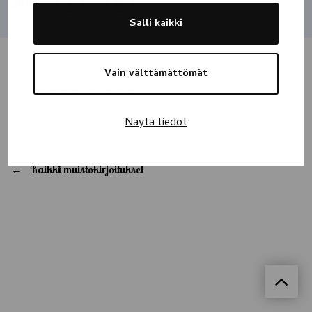
Jaa
Salli kaikki
Vain välttämättömät
Suruni piilossa vuoksesi itkin.
Näytä tiedot
Kaikki muistokirjoitukset