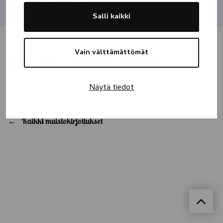
Jaa
Salli kaikki
Vain välttämättömät
Sinä olit siskoni. Tähtenä jatkat matkaasi ❤️
Näytä tiedot
Kaikki muistokirjoitukset