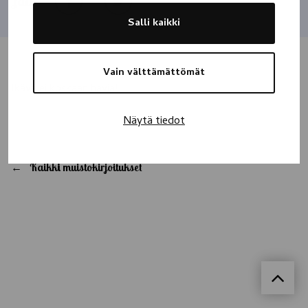
Jaa
Salli kaikki
Vain välttämättömät
Ikävä ei koskaan häviä!
Näytä tiedot
Kaikki muistokirjoitukset