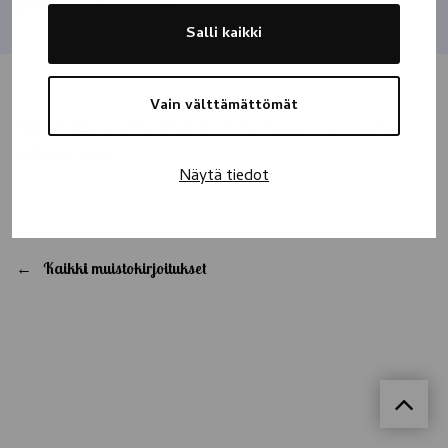
Jaa
Salli kaikki
Vain välttämättömät
Olit lempeä ja hymysilmäinen. Toivottavasti olet saanut
sydämen levon.
Näytä tiedot
Kaikki muistokirjoitukset