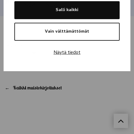
Jaa
Salli kaikki
Vain välttämättömät
Joose
18.5.2018
Näytä tiedot
Ikuinen ikävä ❤
Kaikki muistokirjoitukset