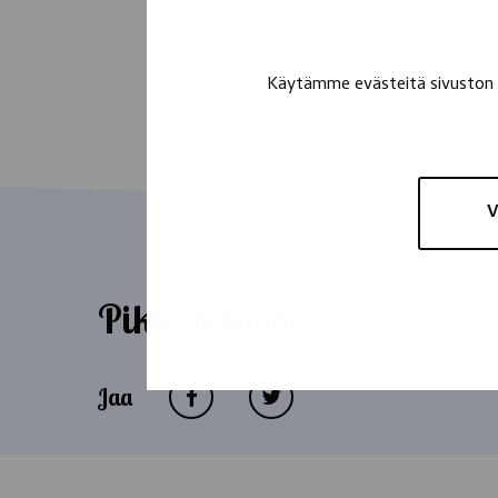
Käytämme evästeitä sivuston t
V
Pikkusiskoni?
Jaa