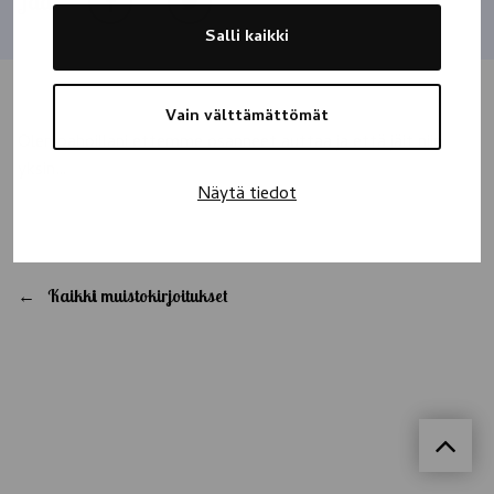
Jaa
Salli kaikki
Vain välttämättömät
Olen pahoillani ettemme osanneet auttaa ja että jäit niin
yksin…
Näytä tiedot
Kaikki muistokirjoitukset