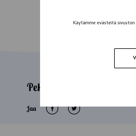
Käytämme evästeitä sivuston t
V
Pekka
Jaa