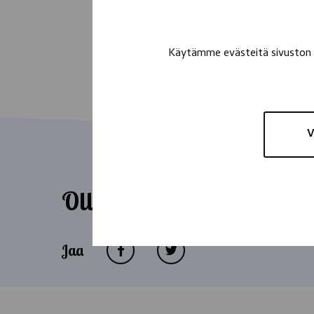
Käytämme evästeitä sivuston t
V
Olli
Jaa