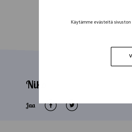
Käytämme evästeitä sivuston t
V
Niko
Jaa