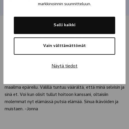
Jaa
markkinoinnin suunnitteluun.
Salli kaikki
Olit aivan ihan persoona, muistan kun sovittiin että
lähdetään yhtä aikaa katkohoitoon ja lopetetaan yhdessä.
Vain välttämättömät
Pelkäsit niin kovasti mitä muut ajattelee, kun et enää
jaksanut sitä elämää. Odotin sinua katkolla sinua ei näkymyt,
lähdin kuntoutukseen jossa ehdin olla vähän yli kuukauden ja
Näytä tiedot
kuulin lähdöstäsi. Niin väärin, että ne ketkä meistä ovat
hyväsydämisimpiä ja haluavat toipua riistetään meiltä. On se
maailma epäreilu. Välillä tuntuu väärältä, että minä selvisin ja
sinä et. Voi kun olisit tullut hoitoon kanssani, oltaisiin
molemmat nyt elämässä putsia elämää. Sinua ikävöiden ja
muistaen. -Jonna