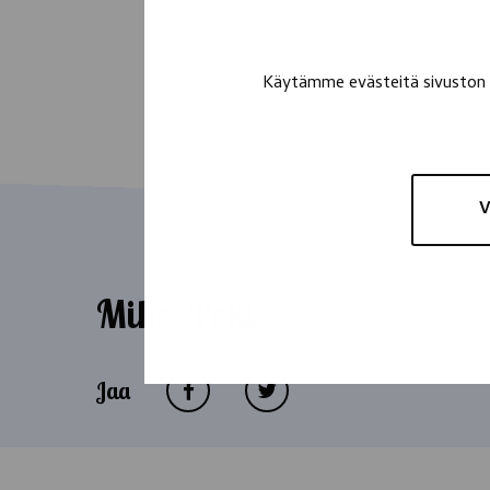
Käytämme evästeitä sivuston t
V
Mike, Peki
Jaa