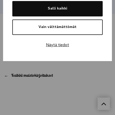
Jaa
Salli kaikki
Vain välttämättömät
Anteeksi kun en pystynyt sua auttamaan, ja anteeksi kun en
kertonut kuinka paljon merkitsit mulle. Ei sun olis tarvinnu
Näytä tiedot
mennä vielä, näin aikaisin, sinne pilvien päälle.
Kaikki muistokirjoitukset