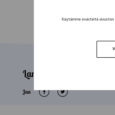
Käytämme evästeitä sivuston t
V
Larssi
Jaa