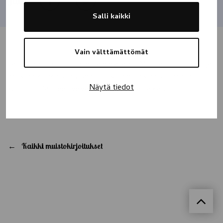
Jaa
Salli kaikki
Vain välttämättömät
Lähdit pois jo minun ollessa vielä lapsi. Muistan sinut hyvin ja
muistan kuinka olin ylpeä juuri siitä että sinä olit minun
Näytä tiedot
kummini. Päihteet veivät sinut aivan liian aikaisin.
Kaikki muistokirjoitukset