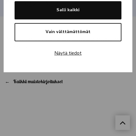
Jaa
Salli kaikki
Vain välttämättömät
Rakas poikani isä,kiitos ihanasta lapsesta ja anteeksi miten
sinua kohtelin!
Näytä tiedot
Kaikki muistokirjoitukset