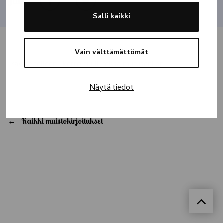
Jaa
Salli kaikki
Vain välttämättömät
Ikävä edelleen.. kerro tuuli, missä muruseni on..
Näytä tiedot
Kaikki muistokirjoitukset