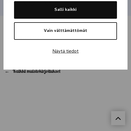
Jaa
Salli kaikki
Vain välttämättömät
To an absent friend
Näytä tiedot
Kaikki muistokirjoitukset