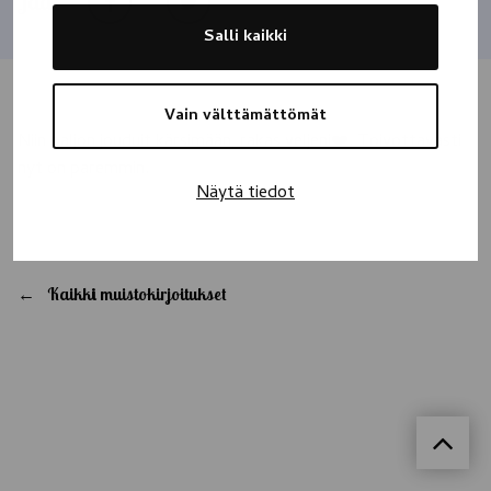
Jaa
Salli kaikki
Vain välttämättömät
Niin paljon jouduit kärsimään, rakas veljeni❤️. Toivottavasti
nyt on paremmin.
Näytä tiedot
Kaikki muistokirjoitukset