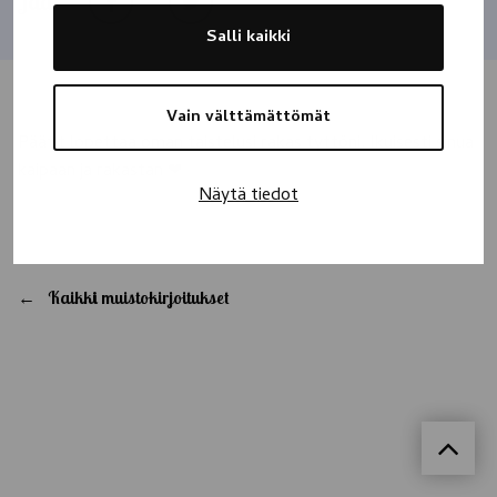
Jaa
Salli kaikki
Vain välttämättömät
Päätit lopettaa oman taistelusi rakas tyttöni. Ikuisesti sinua
kaipaan ja rakastan ❤
Näytä tiedot
Kaikki muistokirjoitukset