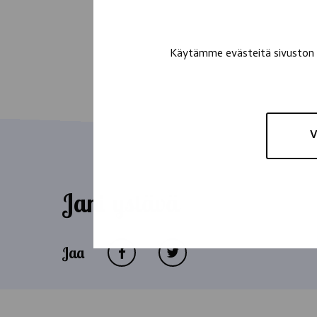
Käytämme evästeitä sivuston t
V
Jani ystävä
Jaa