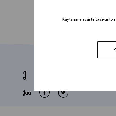
Käytämme evästeitä sivuston t
V
J
Jaa