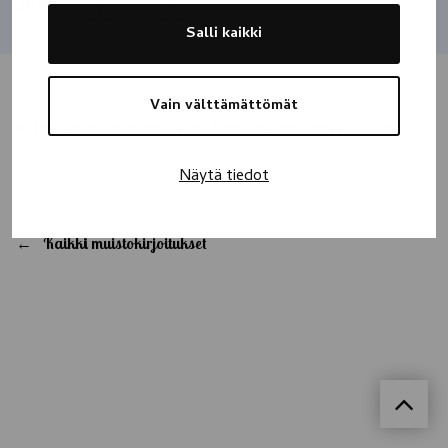
Jaa
Salli kaikki
Vain välttämättömät
Kiitos kun olitte elämässäni. Kaipaan… muistoissa elätte.
Näytä tiedot
Kaikki muistokirjoitukset