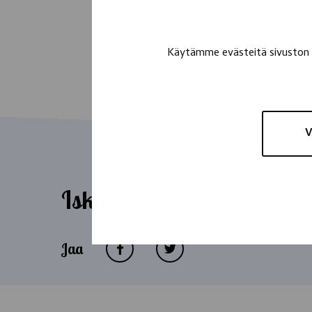
Käytämme evästeitä sivuston t
V
Iskä
Jaa