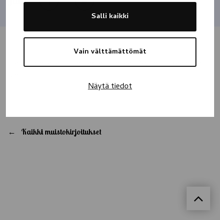
Jaa
Salli kaikki
Vain välttämättömät
Liian nuorena lähdit, et jaksanut enää… Nyt ei tuskaa enää
ole
Näytä tiedot
Kaikki muistokirjoitukset