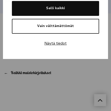
Jaa
Salli kaikki
Vain välttämättömät
Kuolemastasi on vuosia. Kaipaan sinua edelleen, vaikka olen
onnellinen, että sain pitää sinut niinkin kauan, aikuiseksi.
Näytä tiedot
Kasvatit minut hyvin.
Kaikki muistokirjoitukset