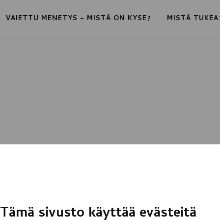
VAIETTU MENETYS – MISTÄ ON KYSE?
MISTÄ TUKEA
Tämä sivusto käyttää evästeitä