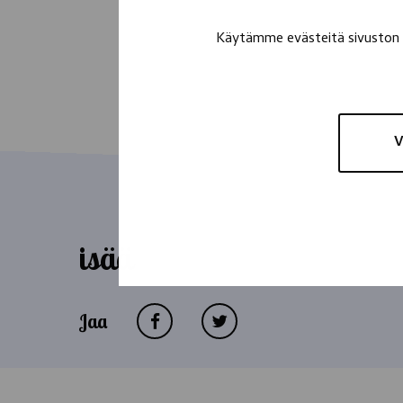
Käytämme evästeitä sivuston t
V
isää
Jaa