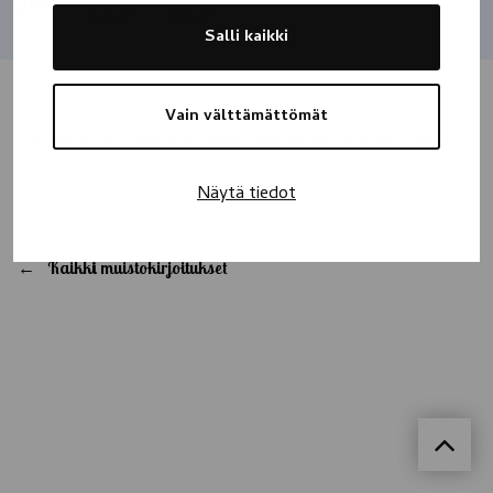
Jaa
Salli kaikki
Vain välttämättömät
Lähdit liian nuorena rintamalle, liian aikaisin manan majoille.
Näytä tiedot
Kaikki muistokirjoitukset