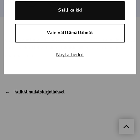
Jaa
Salli kaikki
Vain välttämättömät
Olit jo kääntänyt elämässäsi uuden sivun. Olit onnellinen. Silti
varjot viekoittelivat sinut takaisin siihen maailmaan, josta et
Näytä tiedot
enää palannut.
Kaikki muistokirjoitukset