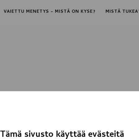
VAIETTU MENETYS – MISTÄ ON KYSE?
MISTÄ TUKEA
Tämä sivusto käyttää evästeitä