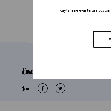
Käytämme evästeitä sivuston t
V
Eno
Jaa