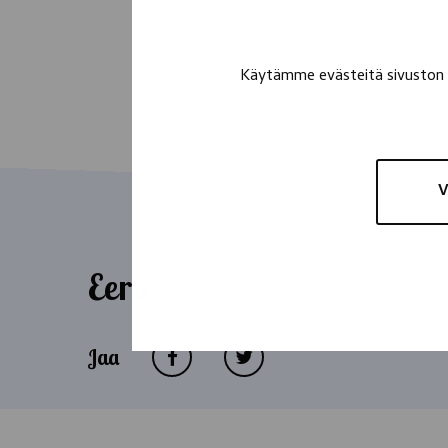
Käytämme evästeitä sivuston t
V
Eero
Jaa