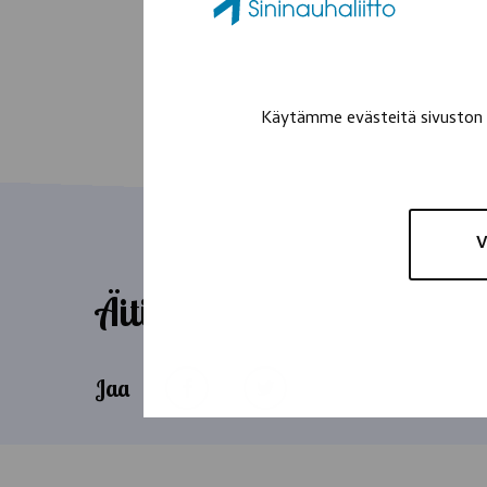
Käytämme evästeitä sivuston t
V
Äiti
Jaa